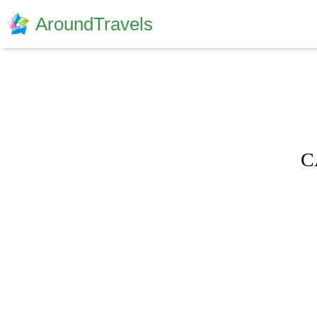
AroundTravels
C