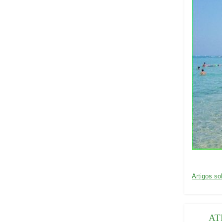
C
Artigos so
a
t
e
AT