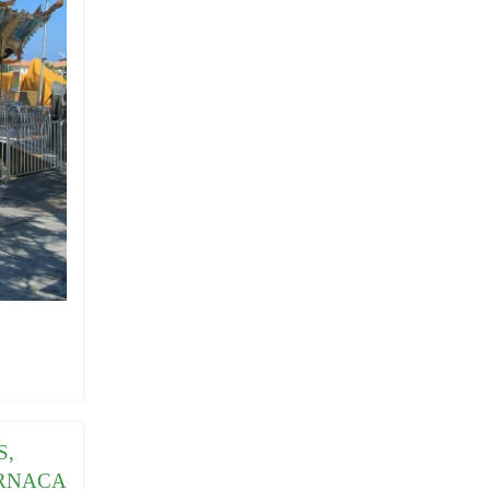
S,
ARNACA