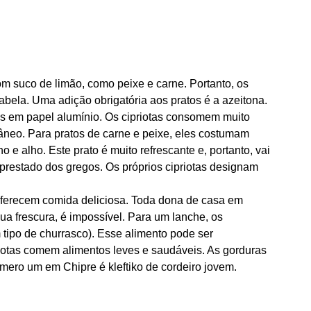
m suco de limão, como peixe e carne. Portanto, os
tabela. Uma adição obrigatória aos pratos é a azeitona.
as em papel alumínio. Os cipriotas consomem muito
âneo. Para pratos de carne e peixe, eles costumam
no e alho. Este prato é muito refrescante e, portanto, vai
prestado dos gregos. Os próprios cipriotas designam
oferecem comida deliciosa. Toda dona de casa em
ua frescura, é impossível. Para um lanche, os
tipo de churrasco). Esse alimento pode ser
iotas comem alimentos leves e saudáveis. As gorduras
mero um em Chipre é kleftiko de cordeiro jovem.