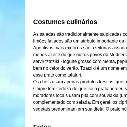
Costumes culinários
As saladas são tradicionalmente salpicadas co
limões fatiados são um atributo importante da 
Aperitivos mais exóticos são azeitonas assad
menos azeite do que outros povos do Mediterr
servir tzatziki - iogurte grosso com menta, pepi
bem no calor do verão. Tzatziki é um nome em
esse prato como talaturi.
Os chefs usam apenas produtos frescos, que 
Chipre tem certeza de que, se o prato perdeu s
moradores locais usam pita com souvlakia (um 
complementado com salada. Em geral, os cipr
vegetais predominam em sua dieta. O prato nú