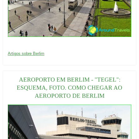
20/09/2016
C
Artigos sobre Berlim
a
t
e
AEROPORTO EM BERLIM - "TEGEL":
g
ESQUEMA, FOTO. COMO CHEGAR AO
o
AEROPORTO DE BERLIM
r
i
a
s
: