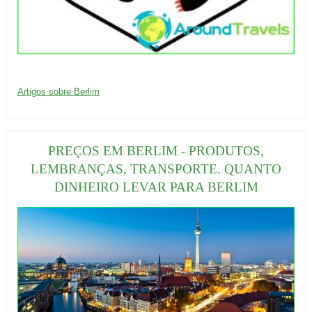
20/09/2016
C
Artigos sobre Berlim
a
t
e
PREÇOS EM BERLIM - PRODUTOS,
g
LEMBRANÇAS, TRANSPORTE. QUANTO
o
DINHEIRO LEVAR PARA BERLIM
r
i
a
s
: