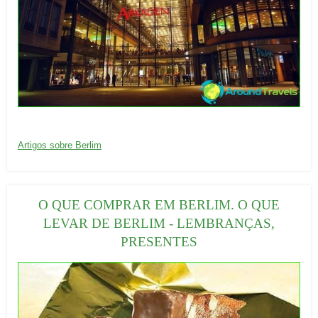
20/09/2016
C
Artigos sobre Berlim
a
t
e
O QUE COMPRAR EM BERLIM. O QUE
g
LEVAR DE BERLIM - LEMBRANÇAS,
o
PRESENTES
r
i
a
s