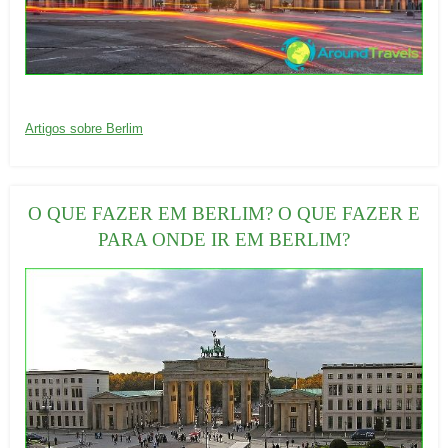
20/09/2016
C
Artigos sobre Berlim
a
t
e
O QUE FAZER EM BERLIM? O QUE FAZER E
g
PARA ONDE IR EM BERLIM?
o
r
i
a
s
: