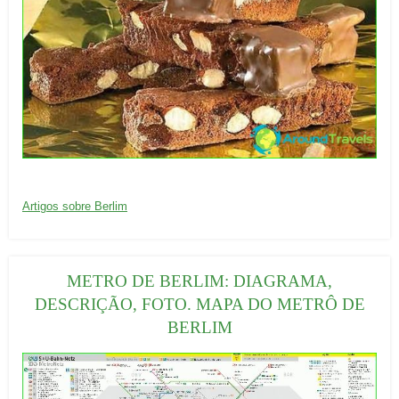
:
20/09/2016
C
Artigos sobre Berlim
a
t
e
METRO DE BERLIM: DIAGRAMA,
g
DESCRIÇÃO, FOTO. MAPA DO METRÔ DE
o
BERLIM
r
i
a