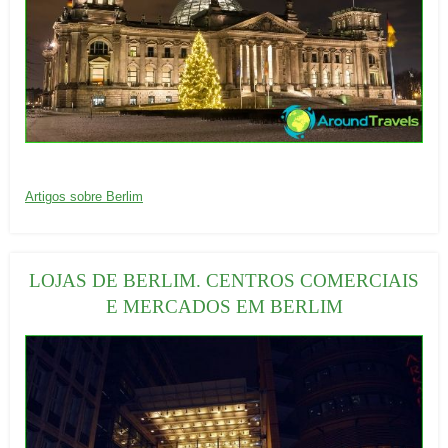
:
20/09/2016
C
Artigos sobre Berlim
a
t
e
LOJAS DE BERLIM. CENTROS COMERCIAIS
g
E MERCADOS EM BERLIM
o
r
i
a
s
: