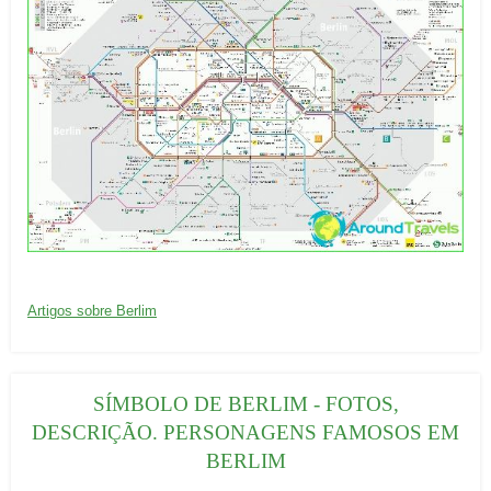
s
:
20/09/2016
C
Artigos sobre Berlim
a
t
e
SÍMBOLO DE BERLIM - FOTOS,
g
DESCRIÇÃO. PERSONAGENS FAMOSOS EM
o
BERLIM
r