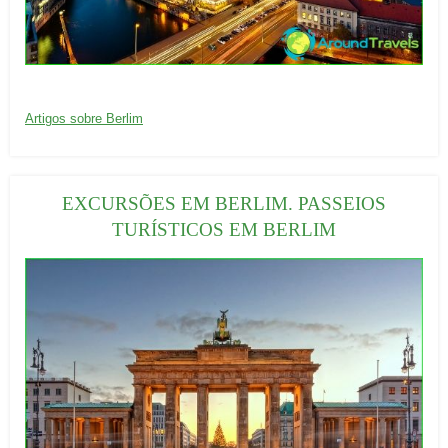
20/09/2016
C
Artigos sobre Berlim
a
t
e
EXCURSÕES EM BERLIM. PASSEIOS
g
TURÍSTICOS EM BERLIM
o
r
i
a
s
: