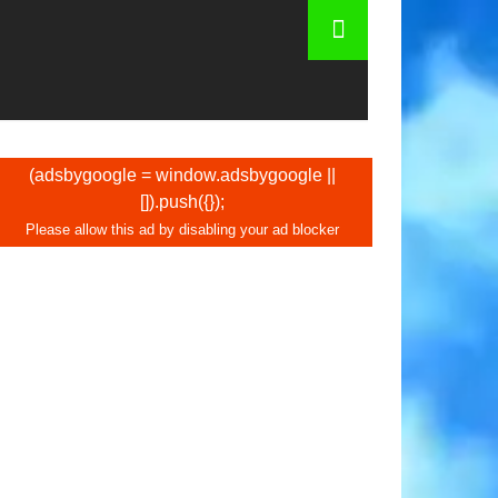
anto custa um táxi em Colônia
(adsbygoogle = window.adsbygoogle ||
[]).push({});