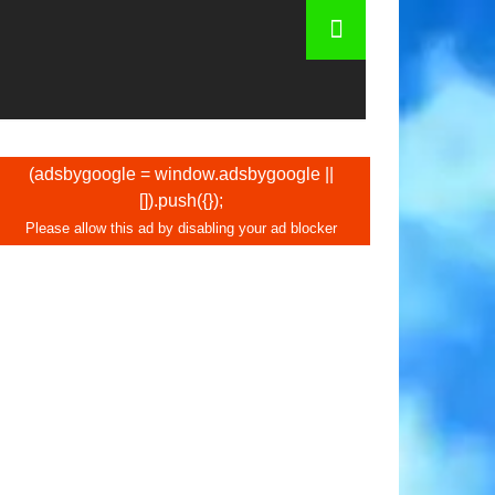
r de Jerusalém - lembranças, presentes
(adsbygoogle = window.adsbygoogle ||
[]).push({});