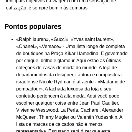
principais objetivos da viagem com uma sensação de
realização, é sempre bom ir às compras.
Pontos populares
«Ralph lauren», «Gucci», «Yves saint laurent»,
«Chanel», «Versace» - Uma lista longe de completa
de boutiques na Praça Kikar Hamedina. É governado
por chique, brilho e glamour. Aqui estão as últimas
coleções de casas de moda do mundo. A loja de
departamentos da designer, cantora e compositora
israelense Nicole Rydman é atraente - «Madame de
pompadour». A fachada luxuosa da loja e seu
conteúdo pertencem à alta moda. Aqui você pode
escolher qualquer coisa entre Jean Paul Gaultier,
Vivienne Westwood, La Perla, Cacharel, Alexander
McQueen, Thierry Mugler ou Valentin Yudashkin. A
lista de marcas de calçados não é menos
representativa. Escusado será dizer que esta