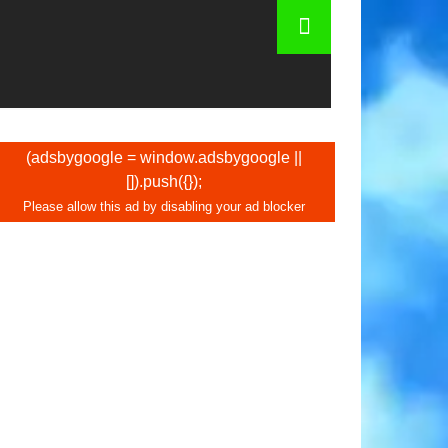
(adsbygoogle = window.adsbygoogle ||
[]).push({});