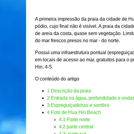
A primeira impressão da praia da cidade de H
pódio, cujo final não é visível. A praia da cida
de areia da costa, quase sem vegetação. Limi
do mar frescos presos no mar - do norte.
Possui uma infraestrutura pontual (espreguiçad
em locais de acesso ao mar, gratuitos para o 
Hin, 4-5.
O conteúdo do artigo
1
Descrição da praia
2
Entrada na água, profundidade e onda
3
Espreguiçadeiras e sombra
4
Foto de Hua Hin Beach
4.1
Parte norte
4.2
parte central
4.3.
parte sul