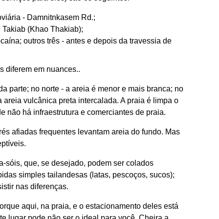
roviária - Damnitnkasem Rd.;
e Takiab (Khao Thakiab);
aína; outros três - antes e depois da travessia de
s diferem em nuances..
da parte; no norte - a areia é menor e mais branca; no
 areia vulcânica preta intercalada. A praia é limpa o
 não há infraestrutura e comerciantes de praia.
rés afiadas frequentes levantam areia do fundo. Mas
ptíveis.
rda-sóis, que, se desejado, podem ser colados
das simples tailandesas (latas, pescoços, sucos);
istir nas diferenças.
orque aqui, na praia, e o estacionamento deles está
ste lugar pode não ser o ideal para você. Cheira a