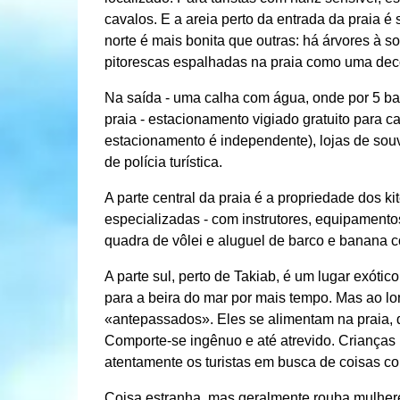
cavalos. E a areia perto da entrada da praia é
norte é mais bonita que outras: há árvores à 
pitorescas espalhadas na praia como uma deco
Na saída - uma calha com água, onde por 5 b
praia - estacionamento vigiado gratuito para ca
estacionamento é independente), lojas de souv
de polícia turística.
A parte central da praia é a propriedade dos k
especializadas - com instrutores, equipamen
quadra de vôlei e aluguel de barco e banana 
A parte sul, perto de Takiab, é um lugar exótic
para a beira do mar por mais tempo. Mas ao 
«antepassados». Eles se alimentam na praia, 
Comporte-se ingênuo e até atrevido. Crianças
atentamente os turistas em busca de coisas c
Coisa estranha, mas geralmente rouba mulher