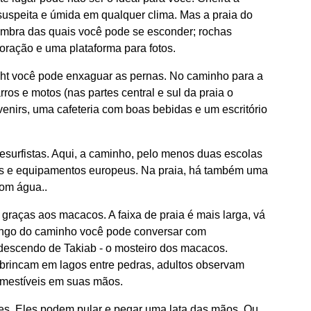
 suspeita e úmida em qualquer clima. Mas a praia do
sombra das quais você pode se esconder; rochas
ração e uma plataforma para fotos.
aht você pode enxaguar as pernas. No caminho para a
rros e motos (nas partes central e sul da praia o
enirs, uma cafeteria com boas bebidas e um escritório
itesurfistas. Aqui, a caminho, pelo menos duas escolas
tos e equipamentos europeus. Na praia, há também uma
com água..
o graças aos macacos. A faixa de praia é mais larga, vá
longo do caminho você pode conversar com
descendo de Takiab - o mosteiro dos macacos.
 brincam em lagos entre pedras, adultos observam
omestíveis em suas mãos.
es. Eles podem pular e pegar uma lata das mãos. Ou