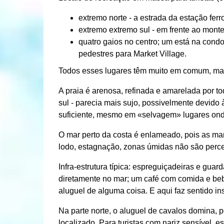
extremo norte - a estrada da estação fer
extremo extremo sul - em frente ao mont
quatro gaios no centro; um está na condoc
pedestres para Market Village.
Todos esses lugares têm muito em comum, ma
A praia é arenosa, refinada e amarelada por to
sul - parecia mais sujo, possivelmente devido à
suficiente, mesmo em «selvagem» lugares onde
O mar perto da costa é enlameado, pois as ma
lodo, estagnação, zonas úmidas não são perce
Infra-estrutura típica: espreguiçadeiras e gua
diretamente no mar; um café com comida e bebi
aluguel de alguma coisa. E aqui faz sentido ins
Na parte norte, o aluguel de cavalos domina, p
localizado. Para turistas com nariz sensível, e