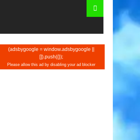
oloridos
(adsbygoogle = window.adsbygoogle ||
[]).push({});