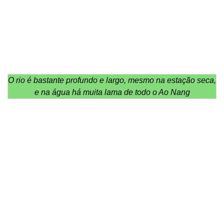
O rio é bastante profundo e largo, mesmo na estação seca,
e na água há muita lama de todo o Ao Nang