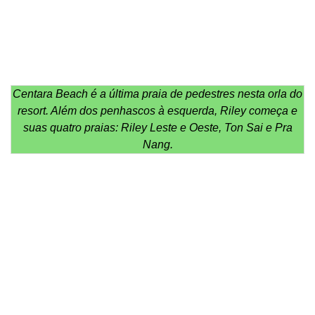
Centara Beach é a última praia de pedestres nesta orla do
resort. Além dos penhascos à esquerda, Riley começa e
suas quatro praias: Riley Leste e Oeste, Ton Sai e Pra
Nang.