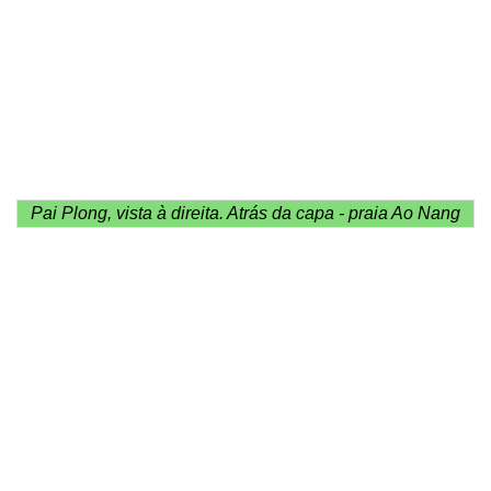
Pai Plong, vista à direita. Atrás da capa - praia Ao Nang