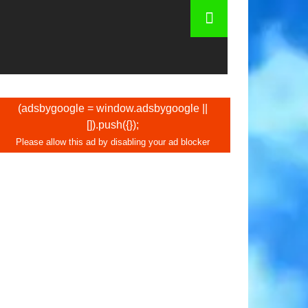
s em Berlim: fotos, viagens
(adsbygoogle = window.adsbygoogle ||
[]).push({});