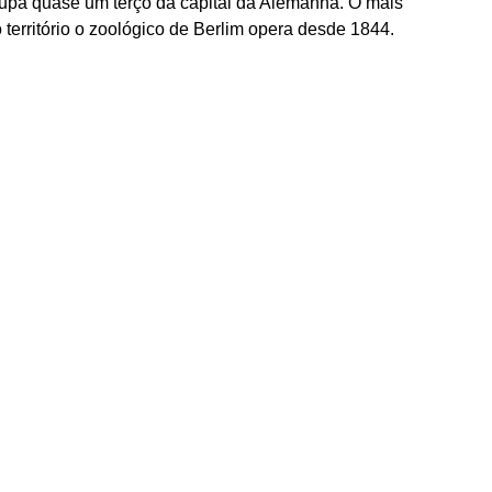
upa quase um terço da capital da Alemanha. O mais
 território o zoológico de Berlim opera desde 1844.