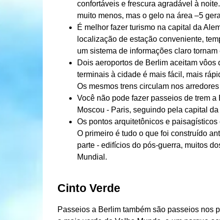
confortáveis ​​e frescura agradável à noi
muito menos, mas o gelo na área –5 gera
É melhor fazer turismo na capital da Al
localização de estação conveniente, tempo
um sistema de informações claro tornam es
Dois aeroportos de Berlim aceitam vôos 
terminais à cidade é mais fácil, mais ráp
Os mesmos trens circulam nos arredores 
Você não pode fazer passeios de trem a 
Moscou - Paris, seguindo pela capital d
Os pontos arquitetônicos e paisagístico
O primeiro é tudo o que foi construído a
parte - edifícios do pós-guerra, muitos 
Mundial.
Cinto Verde
Passeios a Berlim também são passeios nos p