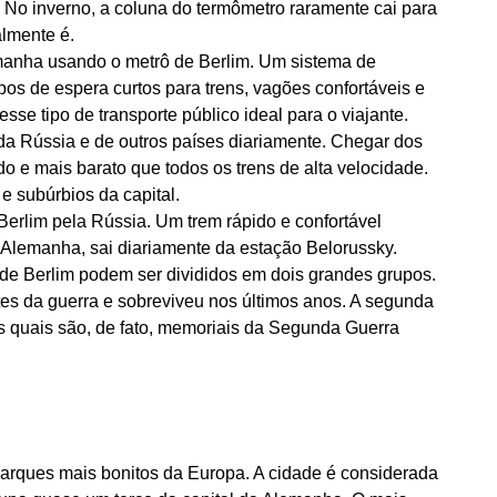
te. No inverno, a coluna do termômetro raramente cai para
lmente é.
emanha usando o metrô de Berlim. Um sistema de
s de espera curtos para trens, vagões confortáveis ​​e
se tipo de transporte público ideal para o viajante.
da Rússia e de outros países diariamente. Chegar dos
ido e mais barato que todos os trens de alta velocidade.
e subúrbios da capital.
Berlim pela Rússia. Um trem rápido e confortável
a Alemanha, sai diariamente da estação Belorussky.
s de Berlim podem ser divididos em dois grandes grupos.
ntes da guerra e sobreviveu nos últimos anos. A segunda
dos quais são, de fato, memoriais da Segunda Guerra
arques mais bonitos da Europa. A cidade é considerada