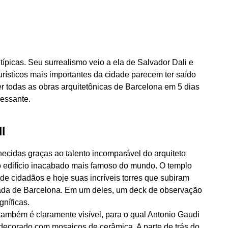
picas. Seu surrealismo veio a ela de Salvador Dali e
urísticos mais importantes da cidade parecem ter saído
er todas as obras arquitetônicas de Barcelona em 5 dias
ressante.
l
cidas graças ao talento incomparável do arquiteto
 o edifício inacabado mais famoso do mundo. O templo
 cidadãos e hoje suas incríveis torres que subiram
rada de Barcelona. Em um deles, um deck de observação
gníficas.
também é claramente visível, para o qual Antonio Gaudi
 decorado com mosaicos de cerâmica. A parte de trás do