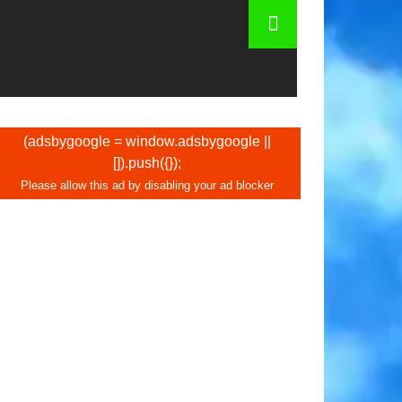
arcelona
(adsbygoogle = window.adsbygoogle ||
[]).push({});