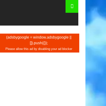
iais e mercados em Amsterdã
(adsbygoogle = window.adsbygoogle ||
[]).push({});