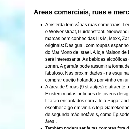
Áreas comerciais, ruas e mer
Amsterdã tem várias ruas comerciais: Lei
e Wolvenstraat, Huidenstraat. Nieuwendi
marcas bem conhecidas H&M, Mexx, Zara,
originais: Desigual, com roupas espanho
do Mar Morto de Israel. A loja Maison d
será interessante. As bebidas alcoólicas
zonen. A garrafa pode assumir a forma d
fabuloso. Nas proximidades - na esquin
comprar queijo holandês por vinho em um
A área de 9 ruas (9 straatjes) é atraent
Existem muitas butiques de jovens desi
ficarão encantados com a loja Sugar an
escolher algo em vinil. A loja Gamekeep
de segunda mão notáveis, como Episode 
área..
Também podem ser feitas compras fora do