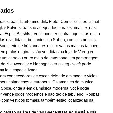
cados
dsestraat, Haarlemmerdijk, Pieter Cornelisz, Hooftstraat
jk e Kalverstraat são adequados para os amantes das
 Esprit, Bershka. Você pode encontrar aqui lojas muito
las divertidas e brilhantes, ou Sabon, com cosméticos
e Bonetterie de três andares e com várias marcas também
 em pratos originais são vendidas na loja de Vreng en
e um carro ou outro meio de transporte, um personagem
a da Nieuwendijk e Haringpakkerssteeg - você pode
a loja especializada.
e para conhecedores de excentricidade em moda e vícios.
gners holandeses e europeus. Os amantes da música
d Spice, onde além da música moderna, você pode
er vende jogos modernos e não tão de tabuleiro. Roupas
com vestidos formais, também estão localizadas na
 padrão na área de Van Baerlestraat. Aqui está a loja