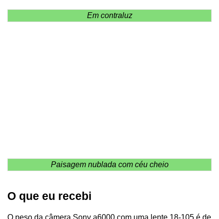
Em contraluz
Paisagem nublada com céu cheio
O que eu recebi
O peso da câmera Sony a6000 com uma lente 18-105 é de