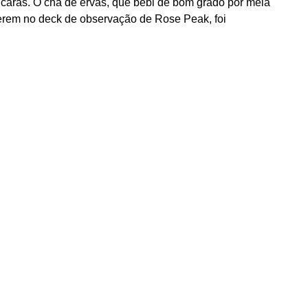
 caras. O chá de ervas, que bebi de bom grado por meia
erem no deck de observação de Rose Peak, foi