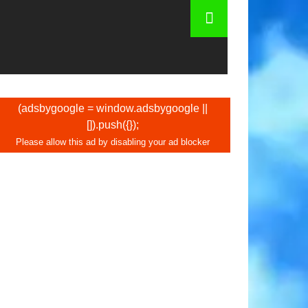
crição. Personagens famosos em Barcelona
(adsbygoogle = window.adsbygoogle ||
[]).push({});