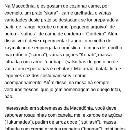
Na Macedônia, eles gostam de cozinhar carne, por
exemplo, um prato “skara” - carne grelhada, e várias
variedades deste prato se destacam: se for preparado a
partir de frango, recebe o nome “pequeno arquivo”, de
porco - “suínos”, de carne de cordeiro - “Cordeiro”. Além
disso, você deve experimentar frango com molho de
kaymak ou de empregada doméstica, rolinhos de repolho
macedônio (“sarma”), várias opções “Kebab”, massa
folhada com carne, “chebapi” (salsichas de porco ou de
vaca com especiarias e cebolas). Macarrão, batata frita e
legumes cozidos costumam servir como
acompanhamento. Além disso, na mesa há sempre
verduras frescas, queijo (em homenagem ao queijo feta),
pão.
Interessado em sobremesas da Macedônia, você deve
saborear rosquinhas com canela, mel e xarope de açúcar
(“lukumades”), pudim de arroz doce (“sutliash”), massa
folhada com creme e vários recheios (“boogac”), mini bolos